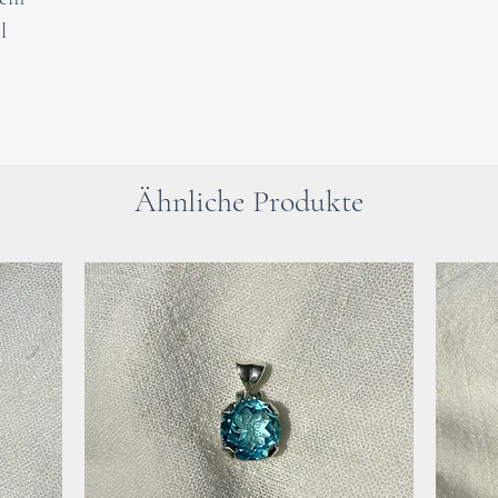
anziehen soll. In
l
Zeiten kann er s
innere Stärke stä
für positive Ene
Ähnliche Produkte
Bitte beachte : 
an dieser Stelle 
Verwenden der He
Besuch beim Arzt
Bei gesundheitli
dringend einen A