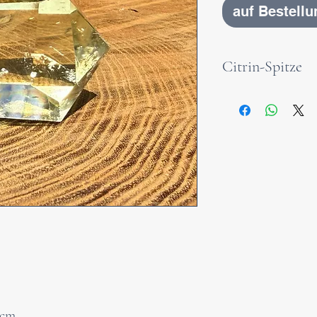
auf Bestellu
Citrin-Spitze
Citrin – Der Ste
Der Citrin ist ein
für Lebensfreude
steht. Mit seine
er Licht und Wär
das Selbstbewusst
Kreativität, hilf
loszulassen, und 
Umsetzung von Zi
Stein des Wohlsta
 cm