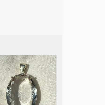
 emotional schwierigen
tabilisierend wirken und die
rken. Ein wahrer Begleiter
rgie und Motivation.
Aus rechtlichen Gründen ist
zu erwähnen, dass das
ilsteine keinesfalls den
 oder Therapeuten ersetzt.
chen Problemen solltest du
rzt aufsuchen.