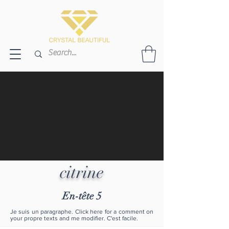
citrine
En-tête 5
Je suis un paragraphe. Click here for a comment on
your propre texts and me modifier. C'est facile.