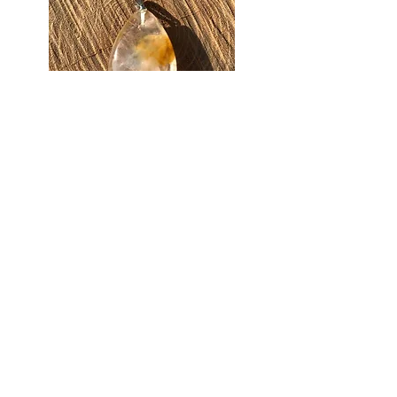
Hematite teardrop pendant
€14.90
Hematoid quartz angel pendant