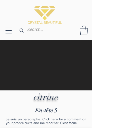
citrine
En-tête 5
Je suis un paragraphe. Click here for a comment on
your propre texts and me modifier. C'est facile.