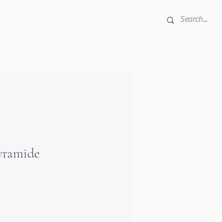
e
yramide