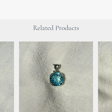
wodurch eine At
Zentrierung ents
dekoratives High
spiritueller Begl
Related Products
eine edle, mysti
Ein zeitloses St
Bedeutung auf be
Bitte beachte : 
an dieser Stelle 
Verwenden der He
Besuch beim Arzt
Bei gesundheitli
dringend einen A