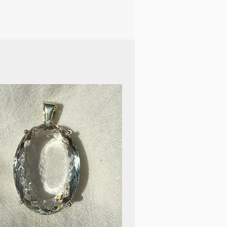
mosphäre der Ruhe und
tehen kann. Ob als
light, Meditationsstein oder
eiter – diese Pyramide bringt
sche Note in jeden Raum.
ück Natur, das Ästhetik und
sondere Weise verbindet.
Aus rechtlichen Gründen ist
zu erwähnen, dass das
ilsteine keinesfalls den
 oder Therapeuten ersetzt.
chen Problemen solltest du
rzt aufsuchen.