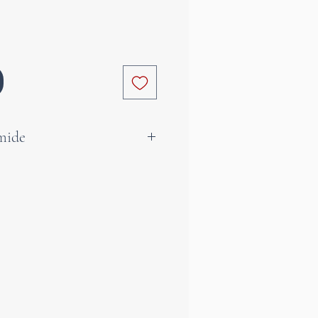
mide
yramide vereint natürliche
ner ruhigen, harmonischen
 tiefviolette Edelstein steht
arheit, innere Balance und
iven Energien.
e Form bündelt die Energie
d lenkt sie sanft nach oben,