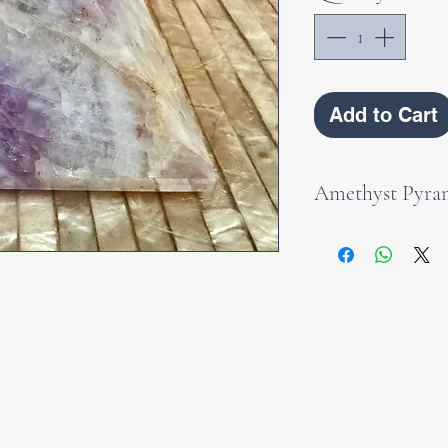
Add to Cart
Amethyst Pyra
Diese Amethyst-P
Schönheit mit ei
Ausstrahlung. Der
seit jeher für Kl
Schutz vor negat
Ihre geometrisch
des Amethysts un