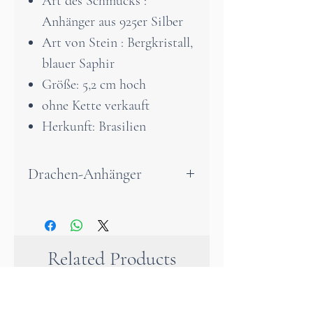
Art des Schmucks :
Anhänger aus 925er Silber
Art von Stein : Bergkristall,
blauer Saphir
Größe: 5,2 cm hoch
ohne Kette verkauft
Herkunft: Brasilien
Drachen-Anhänger
Der Drachenanhänger entfaltet
eine faszinierende Magie. Der
Bergkristall, rein und klar,
Related Products
verstärkt die energetische
Kraft des Anhängers und
bringt Klarheit sowie