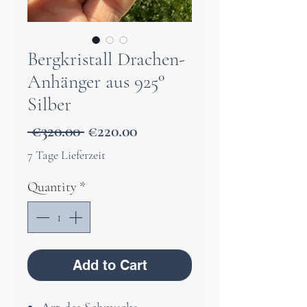
Bergkristall Drachen-
Anhänger aus 925°
Silber
Regular
Sale
 €320.00 
€220.00
Price
Price
7 Tage Lieferzeit
Quantity
*
Add to Cart