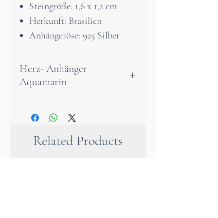
Steingröße: 1,6 x 1,2 cm
Herkunft: Brasilien
Anhängeröse: 925 Silber
Herz- Anhänger
Aquamarin
Ein Aquamarin-Herzanhänger
ist wie ein stilles Versprechen
aus Licht und Wasser.
Related Products
In seiner sanften,
himmelblauen Farbe trägt er
die Ruhe des Meeres und die
Weite eines klaren Horizonts
in sich. Das Herz steht für