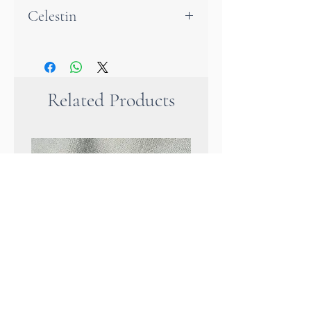
Celestin
Der Celestin ist ein zart
himmelblauer,
durchscheinender Edelstein
Related Products
voller sanfter Schönheit. Sein
Name stammt vom
lateinischen
coelestis
und
bedeutet „himmlisch“ – eine
wundervolle Beschreibung für
seine lichte, beinahe
ätherische Ausstrahlung.
Er gilt als Stein der
Inspiration, der inneren
Klarheit und des geistigen