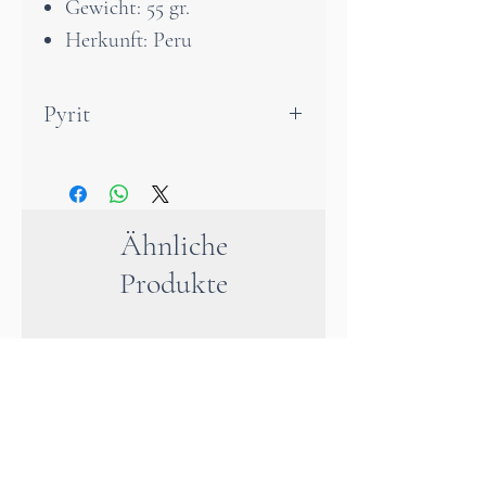
Gewicht: 55 gr.
Herkunft: Peru
Pyrit
Pyrit – Sonnenstein der
Klarheit und inneren Stärke
Mit seinem warmen, goldenen
Ähnliche
Glanz bringt der Pyrit Licht,
Produkte
Helligkeit und eine kraftvolle
Ausstrahlung in jeden Raum.
Seine leuchtende Präsenz
erinnert an die Sonne – voller
Vitalität, Strahlkraft und
Leben.