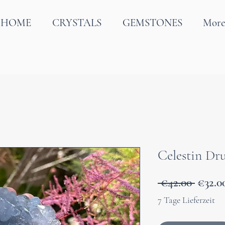
HOME
CRYSTALS
GEMSTONES
Mor
Celestin Dr
Regul
 €42.00 
€32.0
Price
7 Tage Lieferzeit