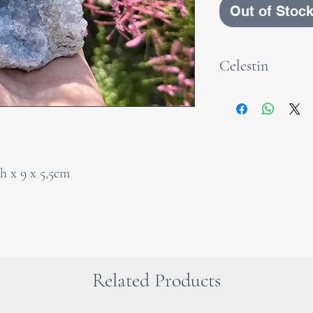
Out of Stoc
Celestin
Der Celestin ist 
durchscheinender 
Schönheit. Sein
lateinischen
coele
h x 9 x 5,5cm
„himmlisch“ – ei
für seine lichte,
Ausstrahlung.
Er gilt als Stein 
Klarheit und des 
Related Products
Celestin soll die
kreatives Schaff