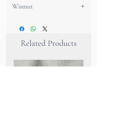
Wismut
Der W
ismut-Kristall
ist ein
echtes Wunderwerk der Natur
und Technik zugleich. Durch
Related Products
seine faszinierende,
treppenförmige Struktur und
das schillernde Farbspiel in
Regenbogen-Tönen wirkt er
wie ein kleiner Zauberwürfel
voller Energie. Jeder Kristall
ist einzigartig und erinnert
daran, dass auch wir in unserer
Einzigartigkeit erstrahlen
dürfen.