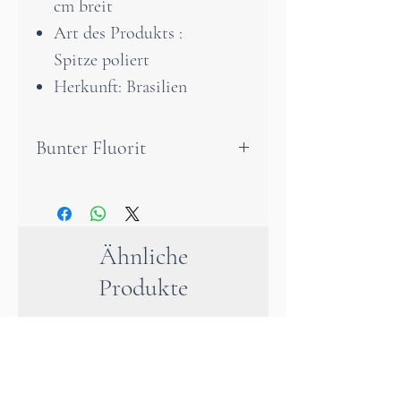
cm breit
Art des Produkts :
Spitze poliert
Herkunft: Brasilien
Bunter Fluorit
Der Regenbogenfluorit soll
die Wirkung fast aller
Heilsteine in sich vereinen
Ähnliche
und zur inneren Harmonie
Produkte
verhelfen. Er soll zur
Kreativität anregen, bei
Lernschwierigkeiten helfen
und die Konzentration