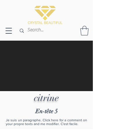
citrine
En-tête 5
Je suis un paragraphe. Click here for a comment on
your propre texts and me modifier. C'est facile.