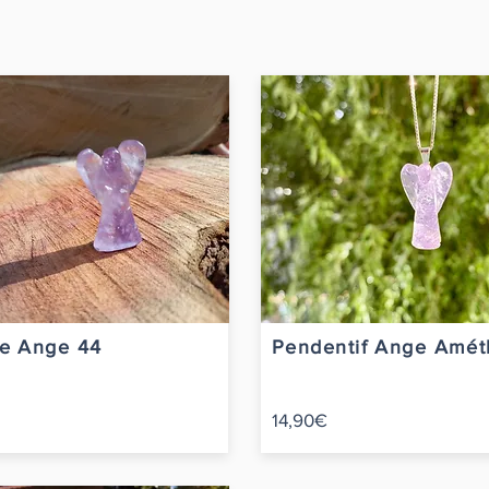
e Ange 44
Pendentif Ange Amét
14,90€