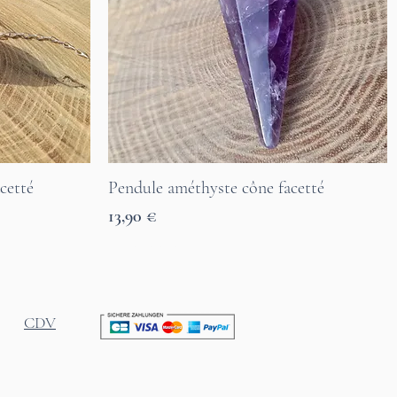
cetté
Pendule améthyste cône facetté
Aperçu rapide
Prix
13,90 €
7 Tage Lieferzeit
CDV