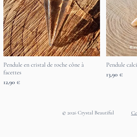
Pendule en cristal de roche cône à
Pendule calci
Aperçu rapide
facettes
Prix
13,90 €
Prix
12,90 €
7 Tage Lieferzeit
7 Tage Lieferzeit
© 202
Crystal Beautiful
Co
6