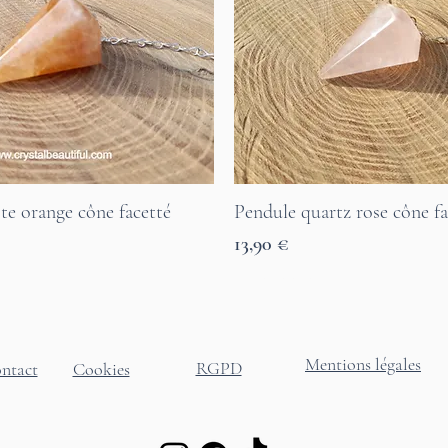
te orange cône facetté
Pendule quartz rose cône fa
Aperçu rapide
Aperçu rapide
Prix
13,90 €
7 Tage Lieferzeit
Mentions légales
RGPD
ntact
Cookies