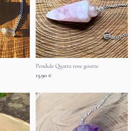
Pendule Quartz rose goutte
Aperçu rapide
Prix
15,90 €
7 Tage Lieferzeit