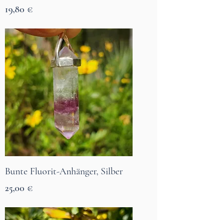
Prix
19,80 €
7 Tage Lieferzeit
Bunte Fluorit-Anhänger, Silber
Prix
25,00 €
7 Tage Lieferzeit