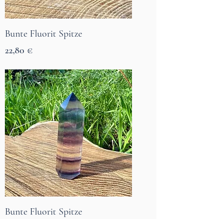
Bunte Fluorit Spitze
Prix
22,80 €
7 Tage Lieferzeit
Bunte Fluorit Spitze