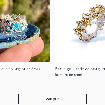
leue en argent et émail
Bague guirlande de marguer
Aperçu rapide
Aperçu rapide
Rupture de stock
Voir plus