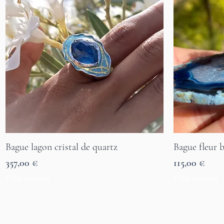
Bague lagon cristal de quartz
Bague fleur b
Aperçu rapide
Prix
Prix
357,00 €
115,00 €
7 Tage Lieferzeit
7 Tage Lieferzeit