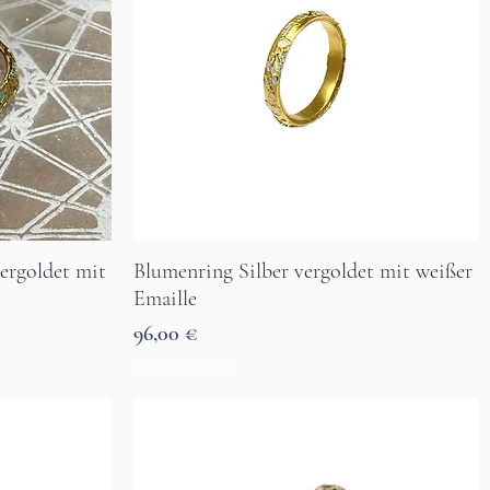
vergoldet mit
Blumenring Silber vergoldet mit weißer
Aperçu rapide
Emaille
Prix
96,00 €
7 Tage Lieferzeit