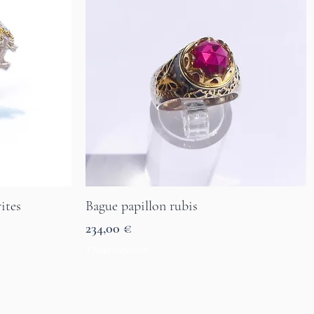
ites
Bague papillon rubis
Aperçu rapide
Prix
234,00 €
7 Tage Lieferzeit