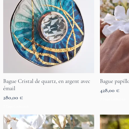
Bague Cristal de quartz, en argent avec
Bague papill
Aperçu rapide
émail
Prix
428,00 €
Prix
280,00 €
7 Tage Lieferzeit
7 Tage Lieferzeit