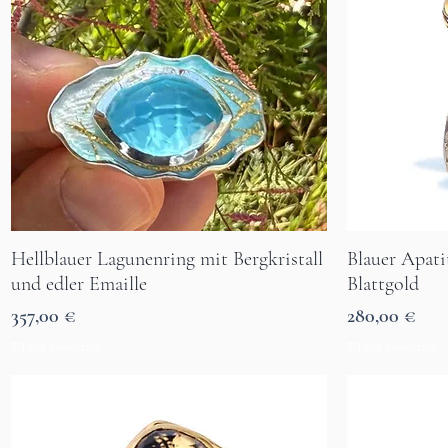
Hellblauer Lagunenring mit Bergkristall
Blauer Apati
Aperçu rapide
und edler Emaille
Blattgold
Prix
Prix
357,00 €
280,00 €
7 Tage Lieferzeit
7 Tage Lieferzeit