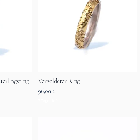
terlingsring
Vergoldeter Ring
Aperçu rapide
Prix
96,00 €
7 Tage Lieferzeit