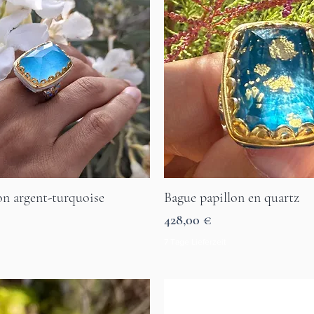
on argent-turquoise
Bague papillon en quartz
Aperçu rapide
Aperçu rapide
Prix
428,00 €
7 Tage Lieferzeit