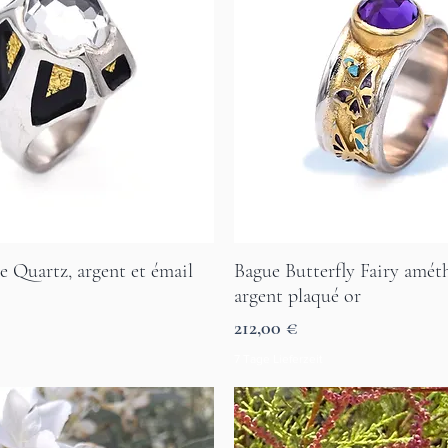
Quartz, argent et émail
Bague Butterfly Fairy amét
Aperçu rapide
Aperçu rapide
argent plaqué or
Prix
212,00 €
7 Tage Lieferzeit