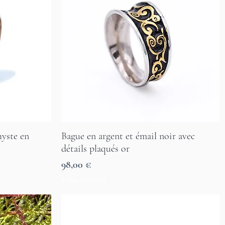
hyste en
Bague en argent et émail noir avec
Aperçu rapide
détails plaqués or
Prix
98,00 €
7 Tage Lieferzeit