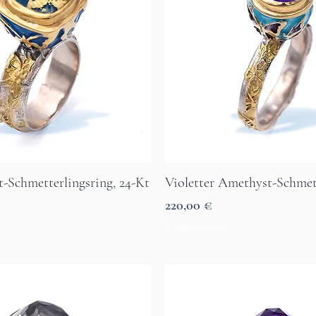
t-Schmetterlingsring, 24-Kt
Violetter Amethyst-Schmet
Aperçu rapide
Aperçu rapide
Prix
220,00 €
7 Tage Lieferzeit