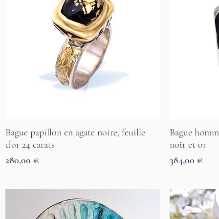
Bague papillon en agate noire, feuille
Bague homme 
Aperçu rapide
d'or 24 carats
noir et or
Prix
Prix
280,00 €
384,00 €
7 Tage Lieferzeit
7 Tage Lieferzeit