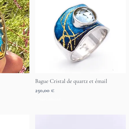
Bague Cristal de quartz et émail
Aperçu rapide
Prix
250,00 €
7 Tage Lieferzeit