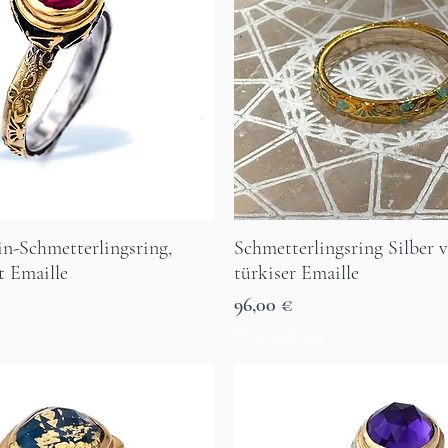
n-Schmetterlingsring,
Schmetterlingsring Silber 
Aperçu rapide
Aperçu rapide
t Emaille
türkiser Emaille
Prix
96,00 €
7 Tage Lieferzeit