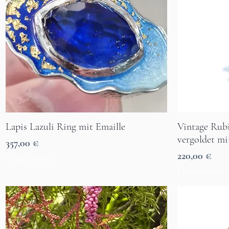
Lapis Lazuli Ring mit Emaille
Vintage Rubi
Aperçu rapide
vergoldet mi
Prix
357,00 €
Prix
220,00 €
7 Tage Lieferzeit
7 Tage Lieferzeit