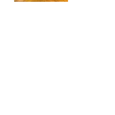
Selenite pebble stone
€24.00
Selenit Kugel
€18.00