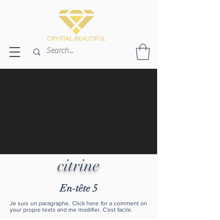
citrine
En-tête 5
Je suis un paragraphe. Click here for a comment on
your propre texts and me modifier. C'est facile.