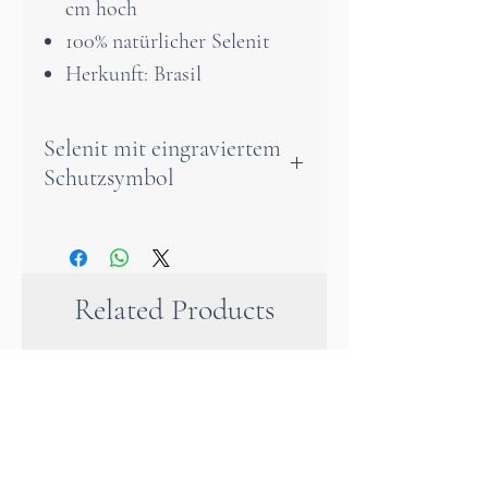
cm hoch
100% natürlicher Selenit
Herkunft: Brasil
Selenit mit eingraviertem
Schutzsymbol
Dieser edle Selenitstein ist ein
machtvolles Werkzeug zur
energetischen Reinigung und
Related Products
Aufladung von Kristallen und
Natursteinen.
Seine faszinierende, scheinbar
endlose Struktur – ohne
Anfang und ohne Ende –