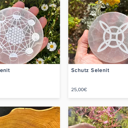
enit
Schutz Selenit
25,00€