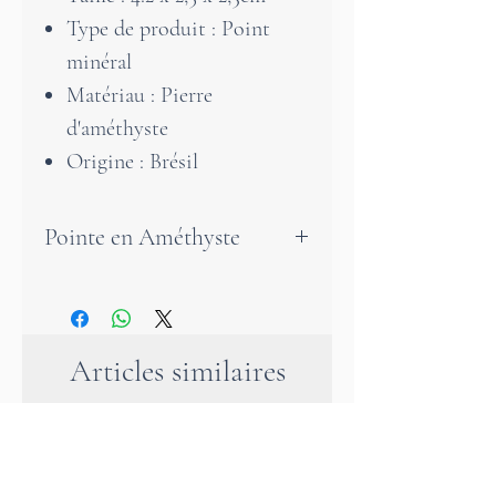
Type de produit : Point
minéral
Matériau : Pierre
d'améthyste
Origine : Brésil
Pointe en Améthyste
Cette pointe d'améthyste
naturelle du Brésil a une belle
couleur violette unique et est
Articles similaires
très transparente. L'améthyste
est une pierre qui nous aide à
mieux gérer les situations
stressantes. Que ce soit au