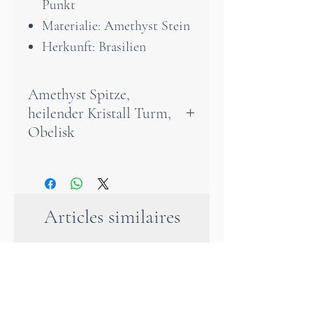
Punkt
Materialie: Amethyst Stein
Herkunft: Brasilien
Amethyst Spitze,
heilender Kristall Turm,
Obelisk
Diese natürliche Amethyst-
Spitze aus Brasilien zeichnet
Articles similaires
sich aus durch ihre einzigartig
schöne violette Farbe und ihre
bemerkenswerte
Transparenz.Der Amethyst ist
ein kraftvoller Stein, der uns