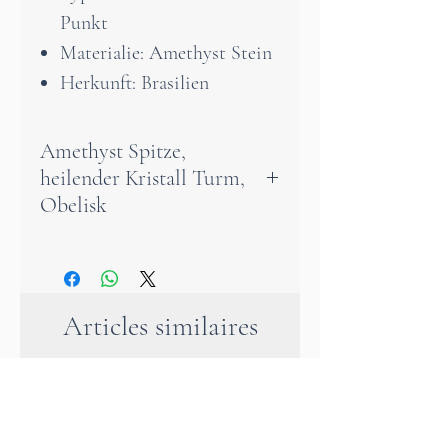
Punkt
Materialie: Amethyst Stein
Herkunft: Brasilien
Amethyst Spitze,
heilender Kristall Turm,
Obelisk
Diese natürliche Amethyst-
Spitze aus Brasilien zeichnet
Articles similaires
sich aus durch ihre einzigartig
schöne violette Farbe und ihre
bemerkenswerte
Transparenz.Der Amethyst ist