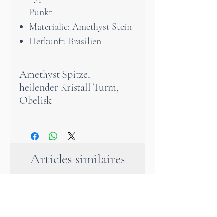
Punkt
Materialie: Amethyst Stein
Herkunft: Brasilien
Amethyst Spitze,
heilender Kristall Turm,
Obelisk
Diese natürliche Amethyst-
Spitze aus Brasilien zeichnet
Articles similaires
sich aus durch ihre einzigartig
schöne violette Farbe und ihre
bemerkenswerte
Transparenz.Der Amethyst ist