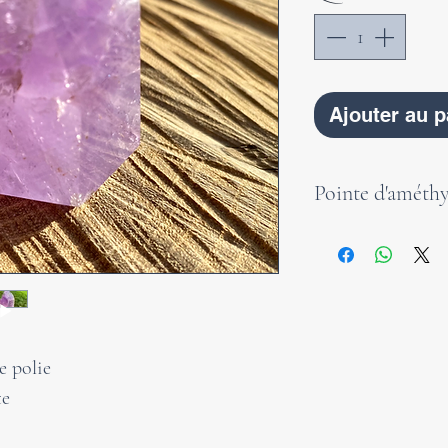
Ajouter au p
Pointe d'améthy
Cette pointe d'am
a une belle coule
transparente. L'a
nous aide à mieux
stressantes. Que c
e polie
ou pour d'autres 
te
au quotidien grâc