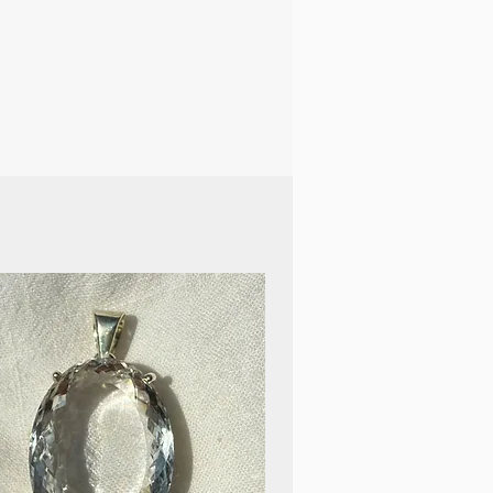
 aide aussi à mieux dormir
des cauchemars.
des raisons juridiques, il
ci que l'utilisation des
son ne remplace en aucun cas
e médecin ou le thérapeute.
es de santé, tu devrais
ecin de toute urgence.