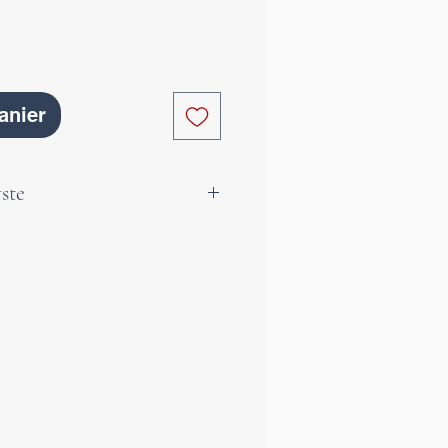
anier
ste
éthyste naturelle du Brésil
ur violette unique et est très
méthyste est une pierre qui
 gérer les situations
e soit au travail, en famille
soucis, elle nous soutiendra
e à ses puissantes énergies.