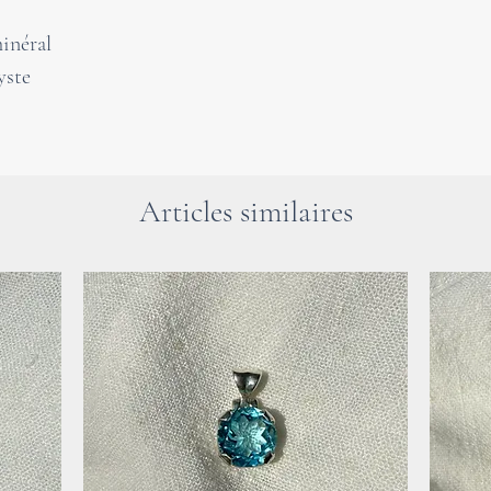
L'améthyste nous
et nous protège 
inéral
yste
Attention : pour 
Articles similaires
faut mentionner i
pierres de guéri
une visite chez l
En cas de problèm
consulter un méd