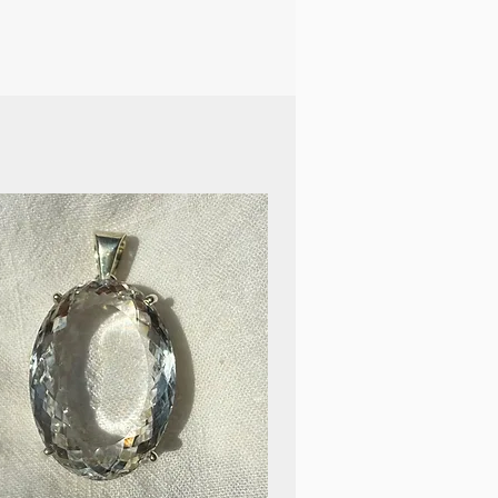
 nouvellement acquises.
livré avec un cordon de
ut être noué et ajusté selon