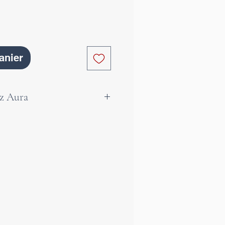
anier
tz Aura
ssède un lien énergétique
ngélique, car il permet de
les êtres de lumière et les
de à nous souvenir de nos
sées et à nous harmoniser
irituel. Ce cristal unique
itation et aide à consolider