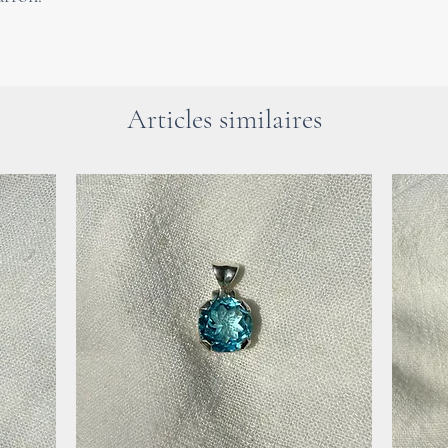
les connaissances
Le pendentif est 
coton ciré qui pe
Articles similaires
les besoins.