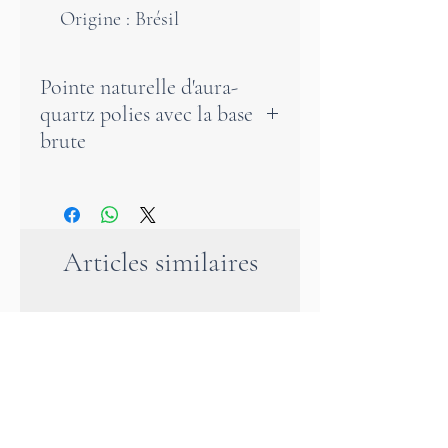
Origine : Brésil
Pointe naturelle d'aura-
quartz polies avec la base
brute
L'Aura Quartz possède un lien
énergétique avec le royaume
angélique, car il permet de
Articles similaires
communiquer avec les êtres de
lumière et les anges. Il nous
aide à nous souvenir de nos
incarnations passées et à nous
harmoniser avec notre but
spirituel. Ce cristal unique