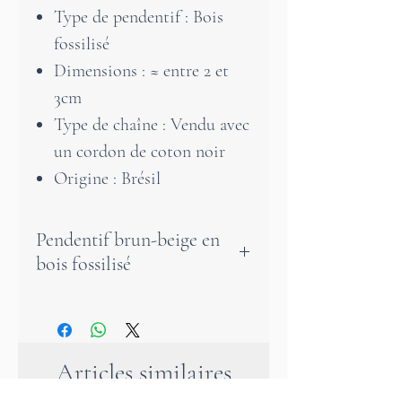
Type de pendentif : Bois
fossilisé
Dimensions : ≈ entre 2 et
3cm
Type de chaîne : Vendu avec
un cordon de coton noir
Origine : Brésil
Pendentif brun-beige en
bois fossilisé
Le bois fossilisé est une pierre
d'ancrage et d'enracinement
très douce. Il nous relie aux
Articles similaires
arbres et donc à la Terre Mère.