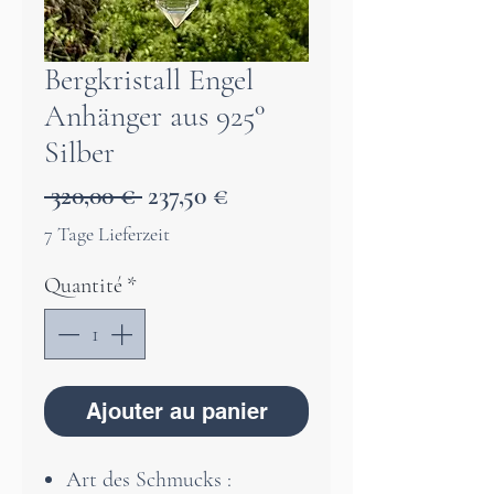
Bergkristall Engel
Anhänger aus 925°
Silber
Prix
Prix
 320,00 € 
237,50 €
original
promotionnel
7 Tage Lieferzeit
Quantité
*
Ajouter au panier
Art des Schmucks :