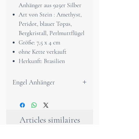
Anhänger aus 925er Silber
Art von Stein : Amethyst,
Peridot, blauer Topas,
Bergkristall, Perlmuttflügel
Größe: 7,5 x 4 cm
ohne Kette verkauft
Herkunft: Brasilien
Engel Anhänger
Dieser bezaubernde
Engelsanhänger ist aus
hochwertigem 925er
Articles similaires
Sterlingsilber gefertigt. Der
strahlend klare Bergkristall