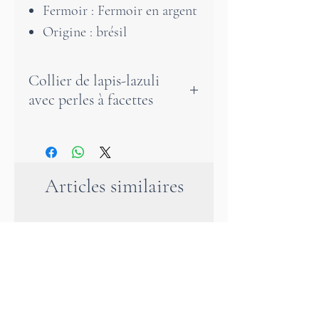
Fermoir : Fermoir en argent
Origine : brésil
Collier de lapis-lazuli
avec perles à facettes
Cet élégant collier court est
composé de petites pierres de
lapis-lazuli à facettes. Il
Articles similaires
s'adapte parfaitement à votre
tenue, que ce soit au
quotidien ou lors d'occasions
particulières. La belle couleur
bleue du lapis-lazuli apporte
un éclat tout particulier.