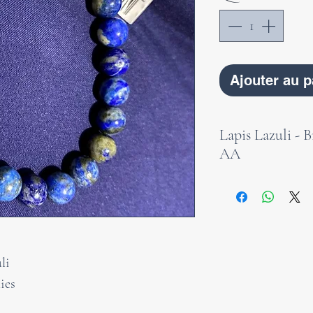
Ajouter au p
Lapis Lazuli - 
AA
Le lapis-lazuli fa
améliore notre pr
augmentant l'opt
l'anxiété, la dépr
li
blocages. Il nous
ies
débarrasser des 
facilite notre sen