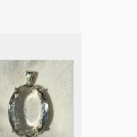
 porté au quotidien ou lors
ales.
des raisons juridiques, il
ci que l'utilisation des
son ne remplace en aucun cas
le médecin ou le thérapeute.
mes de santé, vous devez
ecin de toute urgence.