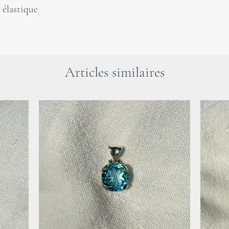
l élastique
unique peut être
d'occasions spéci
Attention : pour 
Articles similaires
faut mentionner i
pierres de guéri
une visite chez 
En cas de problè
consulter un méd