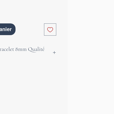
anier
Bracelet 8mm Qualité
vorise notre sincérité et
opre crédibilité. En
imisme, il aide à combattre
ession et à éliminer nos
 aide également à nous
mauvaises habitudes et
s critique. Ce bracelet