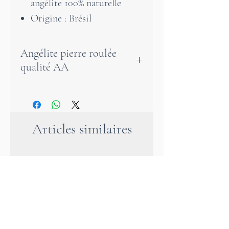
angélite 100% naturelle
Origine : Brésil
Angélite pierre roulée
qualité AA
L'angélite évoque l'angélisme
en raison de la sagesse et de la
sérénité qui se dégagent de
Articles similaires
cette pierre. C'est une pierre
qui procure un sentiment de
calme, de plénitude et de bien-
être. Symboliquement, elle
représente la paix et la
solidarité.