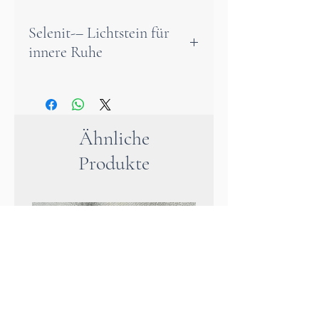
Selenit-– Lichtstein für
innere Ruhe
Dieser sanft geschliffene
Selenit-Stein liegt angenehm
in der Hand und eignet sich
Ähnliche
hervorragend für
Produkte
Meditationen oder
energetische Anwendungen.
Mit seinem zarten, weißen
Schimmer wirkt der Selenit
beruhigend auf Geist und
Seele – er bringt Stille ins
Gedankenkarussell und fördert