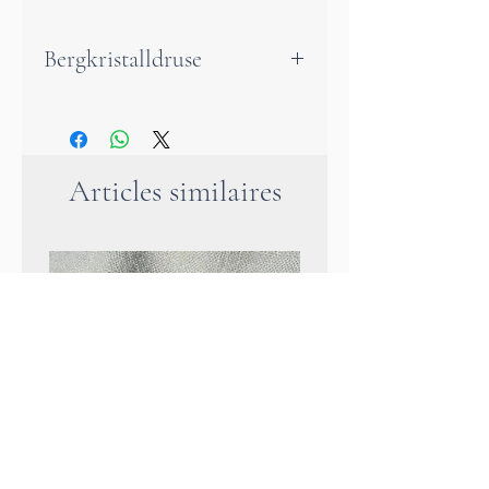
Bergkristalldruse
Eine Bergkristalldru­se ist wie
ein kleines Lichtheiligtum der
Natur.
Articles similaires
In ihrem Inneren funkeln klare
Kristalle, die Reinheit,
Klarheit und Ruhe
ausstrahlen.
Sie erinnert daran, dass echtes
Leuchten von innen kommt —
sanft, still und doch kraftvoll.