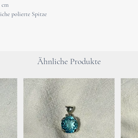
dein Nervensysth
3 cm
überfordernden S
iche polierte Spitze
Stein um seinen 
Lebenssituation 
Eigenschaften un
verbessern.
Ähnliche Produkte
Bitte beachte : 
an dieser Stelle 
Verwenden der He
Besuch beim Arzt
Bei gesundheitli
dringend einen A