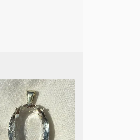
em in stressigen und
ituationen. Ein idealer
Alltag und seine
durch seine positiven
d Heilenergien zu
Aus rechtlichen Gründen ist
zu erwähnen, dass das
ilsteine keinesfalls den
 oder Therapeuten ersetzt.
chen Problemen solltest du
rzt aufsuchen.