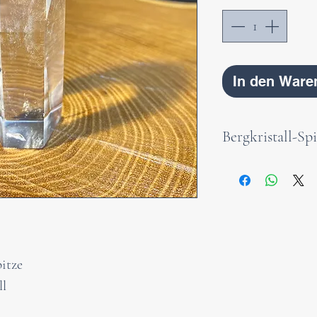
In den Ware
Bergkristall-Spi
Eine wunderschön
aus einzigartige
Einschlüssen. Der
der Reinheit und 
verhelfen dir Kl
pitze
richtig zu deuten
ll
fördert deine Ko