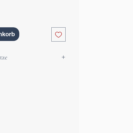
nkorb
tze
e, klare Bergkristallspitze
r Qualität mit traumhaften
 Bergkristall ist der Stein
des Lichtes. Bergkristalle
ar zu denken und Situationen
 und zu verstehen. Er
nzentration und beruhigt