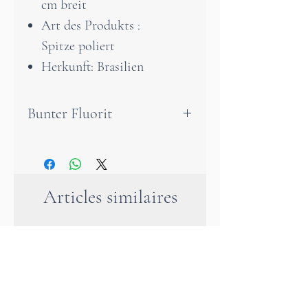
cm breit
Art des Produkts :
Spitze poliert
Herkunft: Brasilien
Bunter Fluorit
Der Regenbogenfluorit soll
die Wirkung fast aller
Heilsteine in sich vereinen
Articles similaires
und zur inneren Harmonie
verhelfen. Er soll zur
Kreativität anregen, bei
Lernschwierigkeiten helfen
und die Konzentration