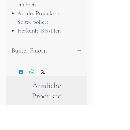
cm breit
Art des Produkts :
Spitze poliert
Herkunft: Brasilien
Bunter Fluorit
Der Regenbogenfluorit soll
die Wirkung fast aller
Heilsteine in sich vereinen
Ähnliche
und zur inneren Harmonie
Produkte
verhelfen. Er soll zur
Kreativität anregen, bei
Lernschwierigkeiten helfen
und die Konzentration