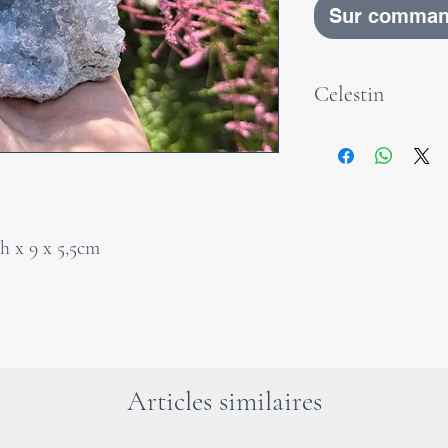
Sur comma
Celestin
Der Celestin ist 
durchscheinender 
Schönheit. Sein
lateinischen
coele
h x 9 x 5,5cm
„himmlisch“ – ei
für seine lichte,
Ausstrahlung.
Er gilt als Stein 
Klarheit und des 
Articles similaires
Celestin soll die
kreatives Schaff