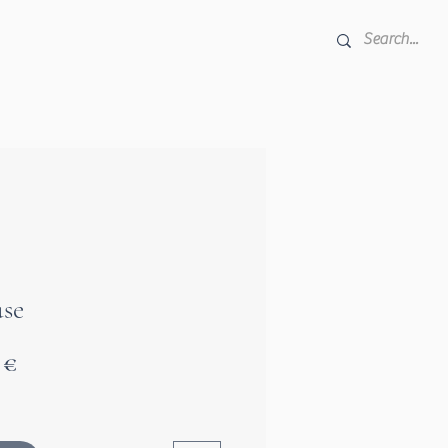
use
Prix
 €
al
promotionnel