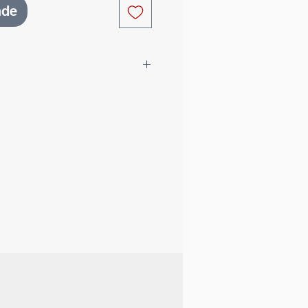
nde
ein zart himmelblauer,
Edelstein voller sanfter
 Name stammt vom
stis
und bedeutet
ne wundervolle Beschreibung
 beinahe ätherische
der Inspiration, der inneren
geistigen Friedens. Der
 Vorstellungskraft fördern,
en unterstützen und dabei