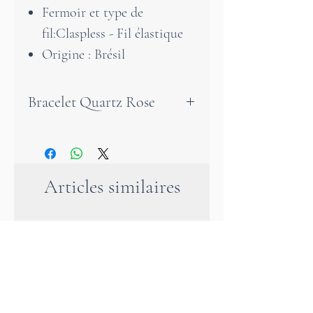
Fermoir et type de
fil:Claspless - Fil élastique
Origine : Brésil
Bracelet Quartz Rose
Ce magnifique bracelet en
quartz rose te donne force et
courage, te protège de la
Articles similaires
dépression et t'aide à vaincre
tes peurs. Il t'aide également à
surmonter un chagrin d'amour
et à trouver un nouvel amour.