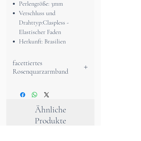
Perlengröße: 3mm
Verschluss und
Drahttyp:Claspless -
Elastischer Faden
Herkunft: Brasilien
facettiertes
Rosenquarzarmband
Dieses wunderschöne
Rosenquarz Armband verleiht
dir Stärke und Mut, schützt
Ähnliche
dich vor Depressionen und
Produkte
verhilft dir deine Ängste zu
besiegen. Er verhilft dir auch