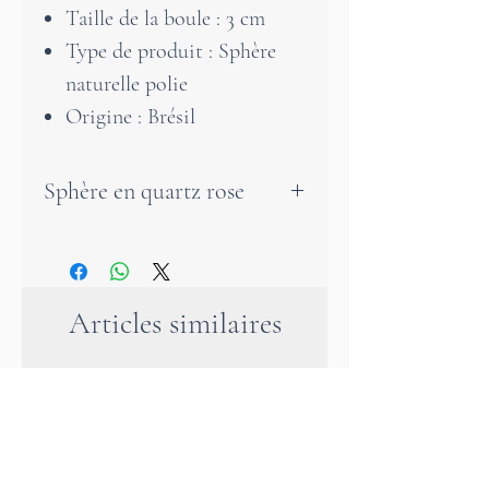
Taille de la boule : 3 cm
Type de produit : Sphère
naturelle polie
Origine : Brésil
Sphère en quartz rose
Cette magnifique sphère en
quartz rose est un cristal de
grande valeur. Une sphère en
Articles similaires
quartz rose aide à s'apaiser, à
soulager les problèmes
émotionnels et à s'aimer tel
que l'on est.
Bien placée dans notre maison,