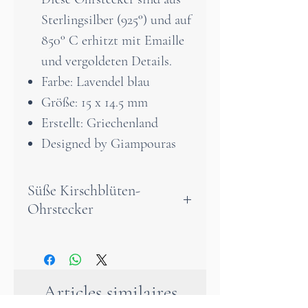
Sterlingsilber (925°) und auf
850° C erhitzt mit Emaille
und vergoldeten Details.
Farbe: Lavendel blau
Größe: 15 x 14.5 mm
Erstellt: Griechenland
Designed by Giampouras
Süße Kirschblüten-
Ohrstecker
Kirschblüten-Ohrringe – ein
Hauch von Frühling für Ihre
Ausstrahlung
Articles similaires
Dieses zauberhafte Paar