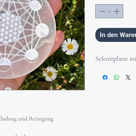
In den Ware
Selenitplatte 
Diese edle Selenit
hervorragend zur
kraftvollen ener
Natursteinen und
Verziert ist sie
Mondzyklus, in 
ufladung und Reinigung
des Lebens“ ruht 