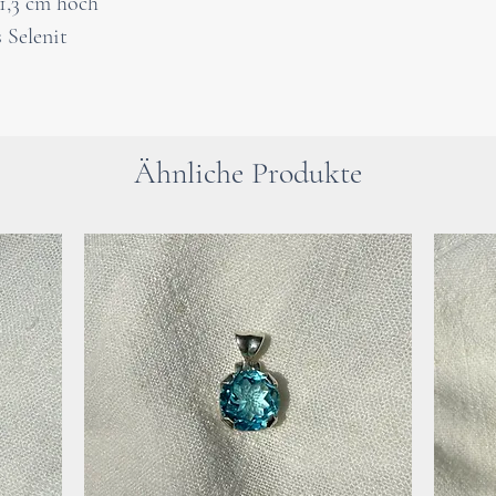
Verbindung zweie
1,3 cm hoch
der Wandlung un
 Selenit
Der Mond verkör
der Zeit: ein ewi
Vergehen und Ne
Er steht für Fru
Ähnliche Produkte
Rückzug, Tod un
kosmischer Rhyth
Die Blume des L
geometrische Stru
Jahrhunderten als
harmonische Sch
Lebensenergie st
Selbstheilungskr
in der Lithother