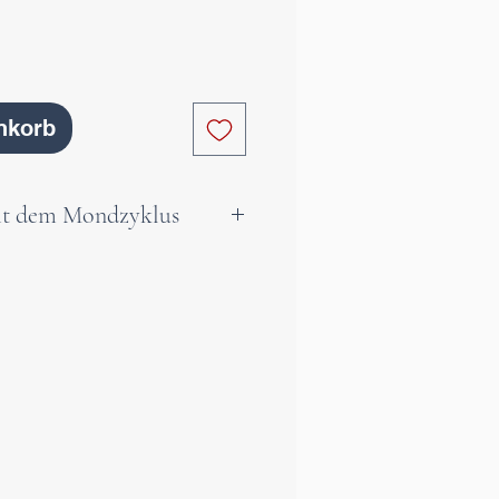
nkorb
mit dem Mondzyklus
platte eignet sich
 sanften Reinigung und
getischen Aufladung von
 Kristallen.
 mit dem Symbol des
dessen Zentrum die „Blume
– eine kraftvolle