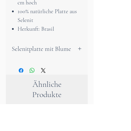
cm hoch
100% natürliche Platte aus
Selenit
Herkunft: Brasil
Selenitplatte mit Blume
Diese edle Selenitplatte ist ein
sanftes, aber kraftvolles
Werkzeug zur Reinigung und
Ähnliche
Aufladung von Kristallen und
Produkte
Natursteinen.
Verziert mit einem feinen
Blumendesign, verbindet sie
energetische Wirksamkeit mit