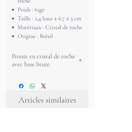
roche
Poids : 65gr
Taille : 2,4 haut x 6,7 x 3 cm
Matériaux : Cristal de roche
Origine : Brésil
Pointe en cristal de roche
avec base brute
Très belle pointe polie de
cristal de roche transparente
avec inclusions. Sa base reste
Articles similaires
brute pour plus authenticité.
Le cristal de roche est la
pierre de la pureté et de la
lumière.