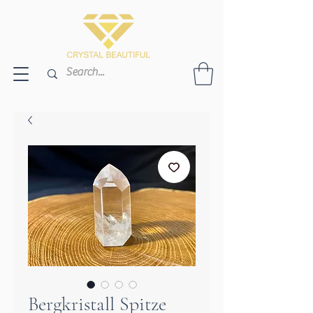
Bergkristall Spitze