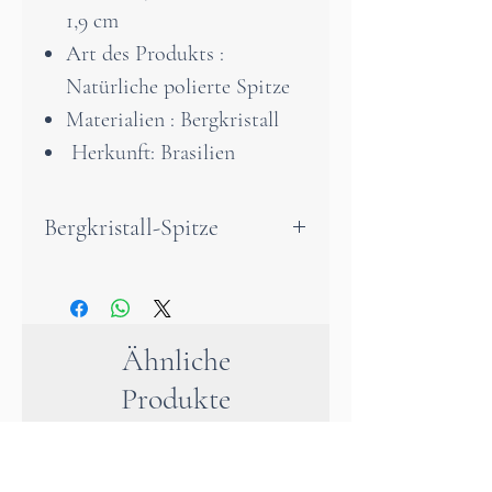
1,9 cm
Art des Produkts :
Natürliche polierte Spitze
Materialien : Bergkristall
Herkunft: Brasilien
Bergkristall-Spitze
Eine wunderschöne, klare
Bergkristallspitze aus
einzigartiger Qualität mit
Ähnliche
traumhaften Einschlüssen. Der
Produkte
Bergkristall ist der Stein der
Reinheit und des Lichtes.
Bergkristalle verhelfen dir Klar