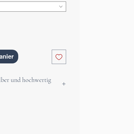
anier
ilber und hochwertig
Schmetterlingsring ist die
rauen, die schlichten, aber
 Schmuck lieben.
schöpflich in ihrer