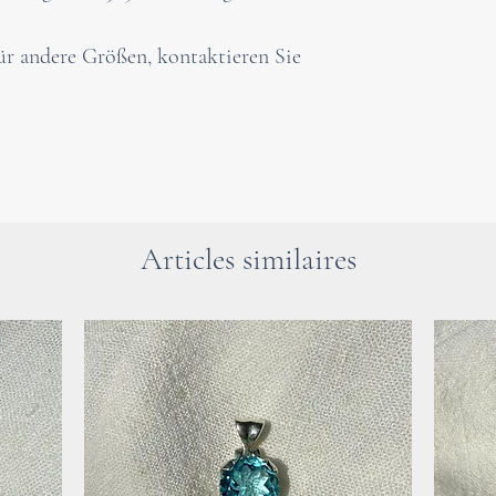
Schönheit – ist e
Inspiration. In i
 für andere Größen, kontaktieren Sie
Harmonie, Gleich
Glück.
„Schmetterlinge!“
Zarte Lichtwesen
unsere Welt glei
märchenhaften We
Articles similaires
den Blumen rufen
Leichtigkeit und
poetische Kraft, 