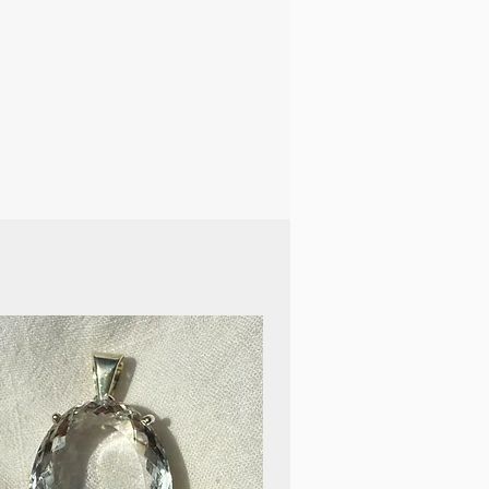
ine grenzenlose Quelle der
hr offenbaren sich Bilder von
gewicht, Liebe und stillem
, die schwerelos durch
ten, verknüpfen uns mit
lten. Im stillen Tanz mit
 sie Erinnerungen an
 Lebensfreude wach – eine
die das Herz berührt.