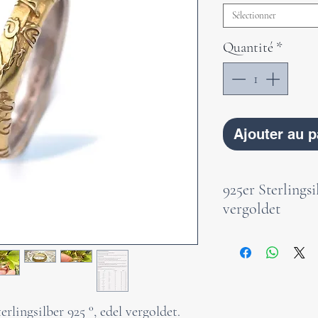
Sélectionner
Quantité
*
Ajouter au p
925er Sterlings
vergoldet
Dieser filigrane 
ideale Wahl für F
ausdrucksstarken
Die Natur – uner
lingsilber 925 °, edel vergoldet.