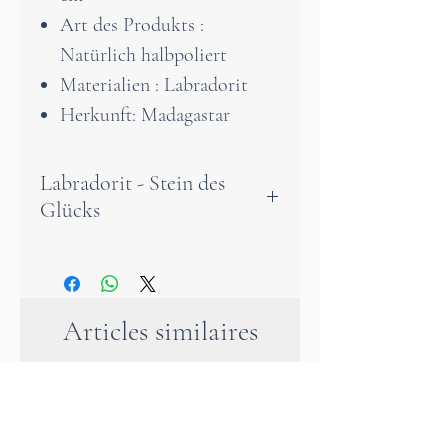
Art des Produkts :
Natürlich halbpoliert
Materialien : Labradorit
Herkunft: Madagastar
Labradorit - Stein des
Glücks
Der Labradorit ist ein
unverzichtbarer Schutzstein.
Er wirkt wie ein Schild und
Articles similaires
absorbiert schädliche
Energien, um Sie im Alltag zu
schützen.
Die Wirkung des Labradorits