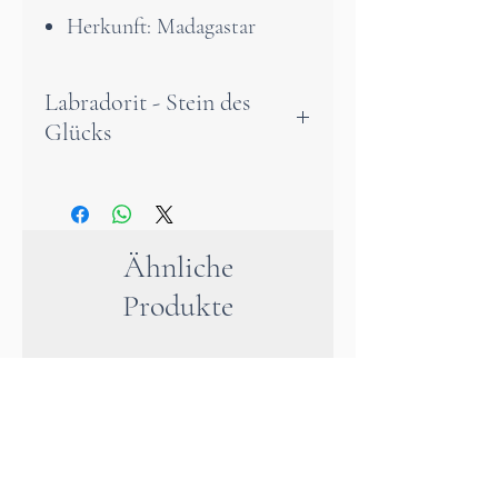
Herkunft: Madagastar
Labradorit - Stein des
Glücks
Dieser wunderschöne, feine
Labradorit hat eine polierte
Seite, der Rest des Steins ist
Ähnliche
unbearbeitet und natürlich,
Produkte
was ihm viel Charakter und
eine sehr starke Präsenz
verleiht.
Der Labradorit ist ein
unverzichtbarer Schutzstein.
Er wirkt wie ein Schild und