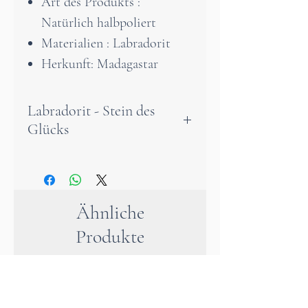
Art des Produkts :
Natürlich halbpoliert
Materialien : Labradorit
Herkunft: Madagastar
Labradorit - Stein des
Glücks
Der Labradorit ist ein
unverzichtbarer Schutzstein.
Er wirkt wie ein Schild und
Ähnliche
absorbiert schädliche
Produkte
Energien, um Sie im Alltag zu
schützen.
Die Wirkung des Labradorits
ist als regenerierend auf