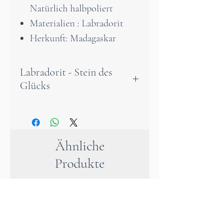
Natürlich halbpoliert
Materialien : Labradorit
Herkunft: Madagaskar
Labradorit - Stein des
Glücks
Der Labradorit ist ein
unverzichtbarer Schutzstein.
Er wirkt wie ein Schild und
Ähnliche
absorbiert schädliche
Produkte
Energien, um Sie im Alltag zu
schützen.
Die Wirkung des Labradorits
ist als regenerierend auf